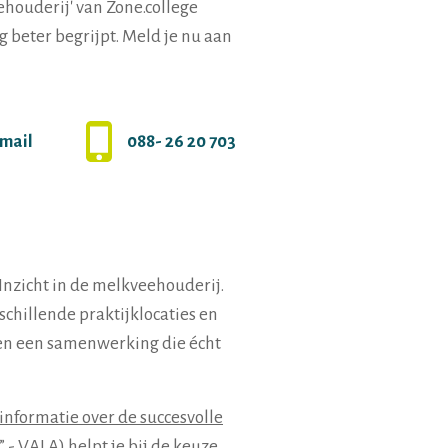
ehouderij' van Zone.college
 beter begrijpt. Meld je nu aan
-mail
088- 26 20 703
Inzicht in de melkveehouderij.
schillende praktijklocaties en
 en een samenwerking die écht
informatie over de succesvolle
” - VALA
) helpt je bij de keuze