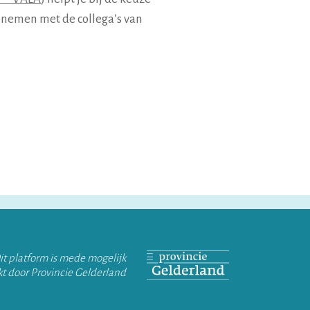
pnemen met de collega’s van
it platform is mede mogelijk
t door Provincie Gelderland