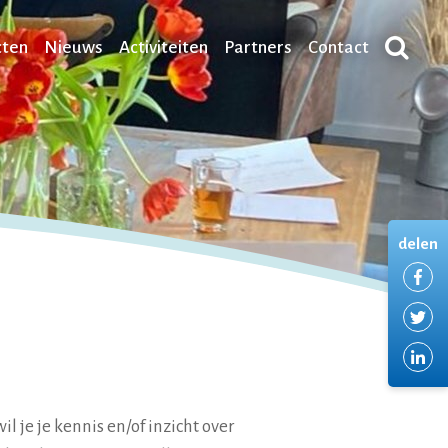
cten
Nieuws
Activiteiten
Partners
Contact
delen
De
De
De
l je je kennis en/of inzicht over