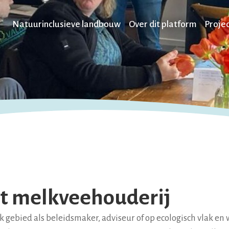
Natuurinclusieve landbouw
Over dit platform
Proje
ht melkveehouderij
 gebied als beleidsmaker, adviseur of op ecologisch vlak en wi