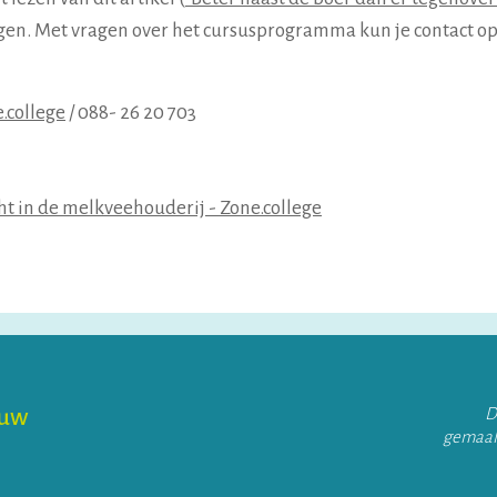
lgen. Met vragen over het cursusprogramma kun je contact o
.college
/ 088- 26 20 703
ht in de melkveehouderij - Zone.college
ouw
D
gemaak