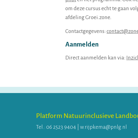
om deze cursus echt te gaan vo
afdeling Groei.zone.
Contactgegevens:
contact@zone
Aanmelden
Direct aanmelden kan via:
Inzic
Platform Natuurinclusieve Landb
Tel.:
06 2523 9404
|
w.rijpkema@pnlg.nl