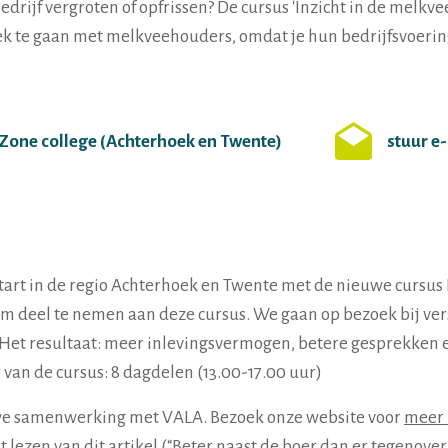
ijf vergroten of opfrissen? De cursus 'Inzicht in de melkve
rek te gaan met melkveehouders, omdat je hun bedrijfsvoering
Zone college (Achterhoek en Twente)
stuur e
tart in de regio Achterhoek en Twente met de nieuwe cursus 
 om deel te nemen aan deze cursus. We gaan op bezoek bij ver
 Het resultaat: meer inlevingsvermogen, betere gesprekken
r van de cursus: 8 dagdelen (13.00-17.00 uur)
uwe samenwerking met VALA. Bezoek onze website voor
meer 
lezen van dit artikel (
“Beter naast de boer dan er tegenover