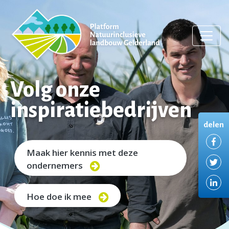
Volg onze
inspiratiebedrijven
delen
De
Maak hier kennis met deze
De
ondernemers
De
Hoe doe ik mee