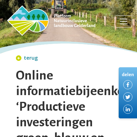
terug
Online
delen
De
informatiebijeenkom
De
‘Productieve
De
investeringen