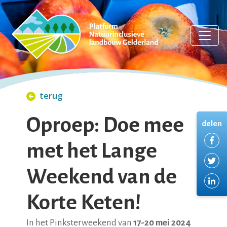
terug
Oproep: Doe mee
delen
De
met het Lange
De
Weekend van de
De
Korte Keten!
In het Pinksterweekend van
17-20 mei 2024