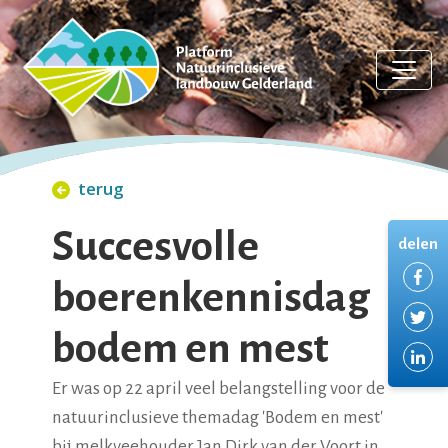
terug
Succesvolle
delen
De
boerenkennisdag
De
bodem en mest
De
Er was op 22 april veel belangstelling voor de
natuurinclusieve themadag 'Bodem en mest'
bij melkveehouder Jan Dirk van der Voort in