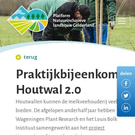
terug
Praktijkbijeenkomst
delen
De
Houtwal 2.0
De
Houtwallen kunnen de melkveehouderij veel
De
bieden. De afgelopen anderhalf jaar hebben
Wageningen Plant Research en het Louis Bolk
Instituut samengewerkt aan het
project