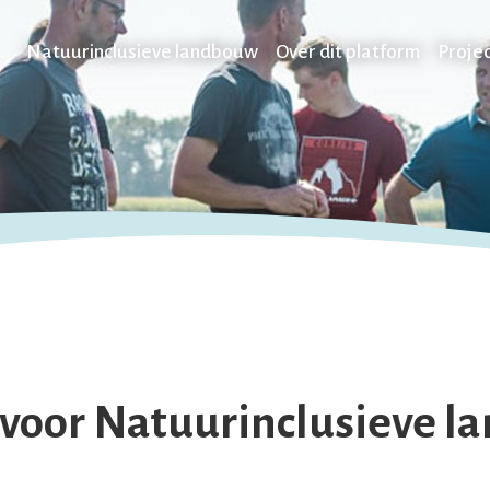
Natuurinclusieve landbouw
Over dit platform
Proje
voor Natuurinclusieve l