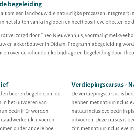
ede begeleiding
it om een landbouw die natuurlijke processen integreert in 
het sluiten van kringlopen en heeft positieve effecten op de
ordt verzorgd door Theo Nieuwenhuis, voormalig melkveehou
uw en akkerbouwer in Didam. Programmabegeleiding wordt 
n en over de inhoudelijke bijdrage en begeleiding door The
ief
Verdiepingscursus - N
orden boeren begeleid om de
De verdiepingscursus is bed
 in het uitvoeren van
hebben met natuurinclusie
un bedrijf. Er worden
natuurinclusieve bedrijfspl
t daadwerkelijk invoeren
uitvoeren. Deze cursus is be
komen onder andere hoe
zijn met natuurinclusieve m