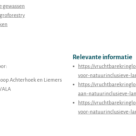
te gewassen
groforestry
ken
Relevante informatie
oor:
https://vruchtbarekring
voor-natuurinclusieve-l
loop Achterhoek en Liemers
https://vruchtbarekring
 VALA
aan-natuurinclusieve-la
https://vruchtbarekring
voor-natuurinclusieve-l