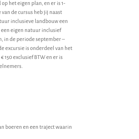
p het eigen plan, en er is 1-
 van de cursus heb jij naast
tuur inclusieve landbouw een
 een eigen natuur inclusief
n, in de periode september –
e excursie is onderdeel van het
 150 exclusief BTW en er is
eelnemers.
n boeren en een traject waarin