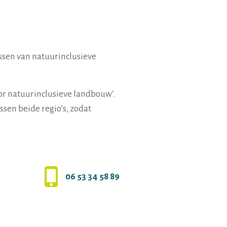
ssen van natuurinclusieve
oor natuurinclusieve landbouw’.
ussen beide regio’s, zodat
06 53 34 58 89