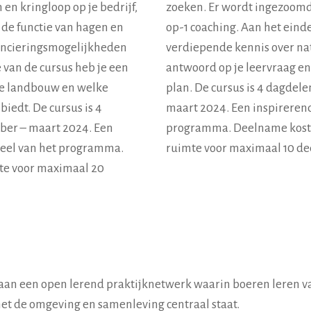
en kringloop op je bedrijf,
zoeken. Er wordt ingezoomd o
n de functie van hagen en
op-1 coaching. Aan het einde
ancieringsmogelijkheden
verdiepende kennis over na
 van de cursus heb je een
antwoord op je leervraag en
ve landbouw en welke
plan. De cursus is 4 dagdele
biedt. De cursus is 4
maart 2024. Een inspirerend
ber – maart 2024. Een
programma. Deelname kost €
deel van het programma.
ruimte voor maximaal 10 d
mte voor maximaal 20
aan een open lerend praktijknetwerk waarin boeren leren va
et de omgeving en samenleving centraal staat.